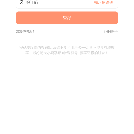
顯示驗證碼
忘記密碼？
注冊賬号
密碼要設置的複雜點,密碼不要和用戶名一樣,更不能隻有純數
字！最好是大小寫字母+特殊符号+數字這樣的組合！