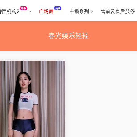
真香
火爆
舞团机构2
广场舞
主播系列
售前及售后服务
春光娱乐轻轻