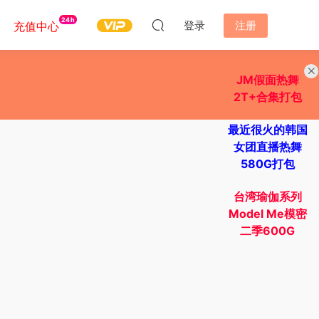
24h
登录
注册
充值中心
JM假面热舞
2T+合集打包
最近很火的韩国
女团直播热舞
580G打包
台湾瑜伽系列
Model Me模密
二季600G