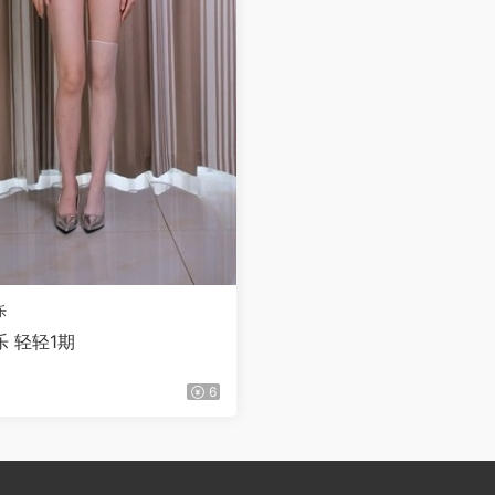
乐
 轻轻1期
6