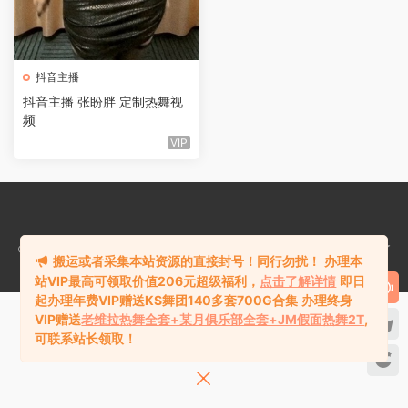
抖音主播
抖音主播 张盼胖 定制热舞视
频
VIP
©2018-2024
热舞库rewuku.com
版权所有站内资源均收集于网络，若侵犯了
搬运或者采集本站资源的直接封号！同行勿扰！
办理本
您的合法权益，请联系站长删除！
站VIP最高可领取价值206元超级福利，
点击了解详情
即日
起办理年费VIP赠送KS舞团140多套700G合集
办理终身
VIP赠送
老维拉热舞全套+某月俱乐部全套+JM假面热舞2T
,
可联系站长领取！