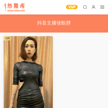
抖音主播张盼胖
VIP