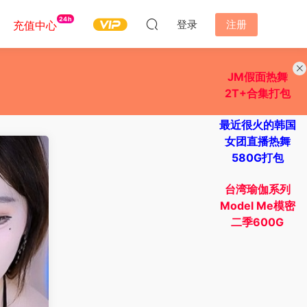
24h
登录
注册
充值中心
JM假面热舞
2T+合集打包
最近很火的韩国
女团直播热舞
580G打包
台湾瑜伽系列
Model Me模密
二季600G