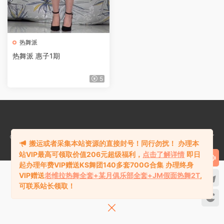
热舞派
热舞派 惠子1期
5
©2018-2024
热舞库rewuku.com
版权所有站内资源均收集于网络，若侵犯了
搬运或者采集本站资源的直接封号！同行勿扰！
办理本
您的合法权益，请联系站长删除！
站VIP最高可领取价值206元超级福利，
点击了解详情
即日
起办理年费VIP赠送KS舞团140多套700G合集
办理终身
VIP赠送
老维拉热舞全套+某月俱乐部全套+JM假面热舞2T
,
可联系站长领取！