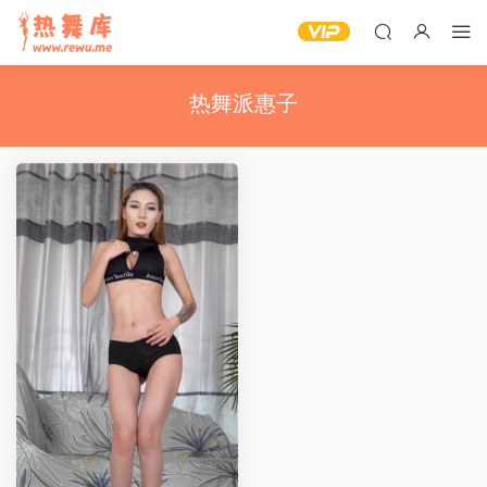
热舞派惠子