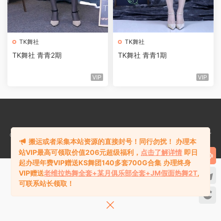
TK舞社
TK舞社
TK舞社 青青2期
TK舞社 青青1期
VIP
VIP
©2018-2024
热舞库rewuku.com
版权所有站内资源均收集于网络，若侵犯了
搬运或者采集本站资源的直接封号！同行勿扰！
办理本
您的合法权益，请联系站长删除！
站VIP最高可领取价值206元超级福利，
点击了解详情
即日
起办理年费VIP赠送KS舞团140多套700G合集
办理终身
VIP赠送
老维拉热舞全套+某月俱乐部全套+JM假面热舞2T
,
可联系站长领取！