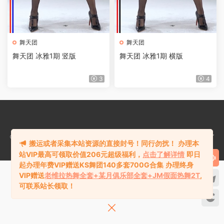
舞天团
舞天团
舞天团 冰雅1期 竖版
舞天团 冰雅1期 横版
3
4
©2018-2024
热舞库rewuku.com
版权所有站内资源均收集于网络，若侵犯了
搬运或者采集本站资源的直接封号！同行勿扰！
办理本
您的合法权益，请联系站长删除！
站VIP最高可领取价值206元超级福利，
点击了解详情
即日
起办理年费VIP赠送KS舞团140多套700G合集
办理终身
VIP赠送
老维拉热舞全套+某月俱乐部全套+JM假面热舞2T
,
可联系站长领取！