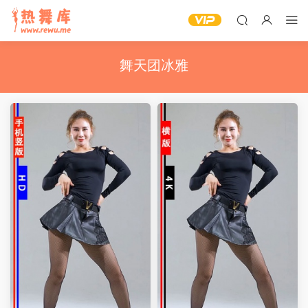
舞天团冰雅