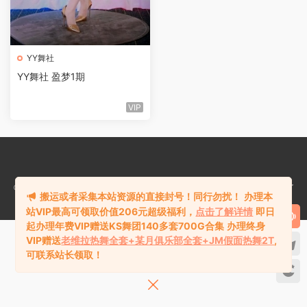
YY舞社
YY舞社 盈梦1期
VIP
©2018-2024
热舞库rewuku.com
版权所有站内资源均收集于网络，若侵犯了
搬运或者采集本站资源的直接封号！同行勿扰！
办理本
您的合法权益，请联系站长删除！
站VIP最高可领取价值206元超级福利，
点击了解详情
即日
起办理年费VIP赠送KS舞团140多套700G合集
办理终身
VIP赠送
老维拉热舞全套+某月俱乐部全套+JM假面热舞2T
,
可联系站长领取！