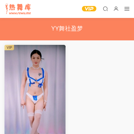
YY舞社盈梦
VIP