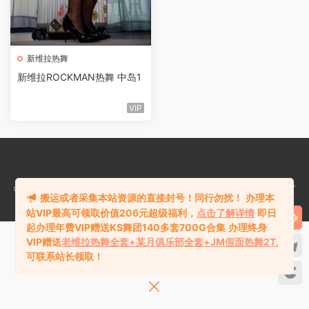
新维拉热舞
新维拉ROCKMAN热舞 中岛1
VIP
©2018-2024
热舞库rewuku.com
版权所有站内资源均收集于网络，若侵犯了
搬运或者采集本站资源的直接封号！同行勿扰！
办理本
您的合法权益，请联系站长删除！
站VIP最高可领取价值206元超级福利，
点击了解详情
即日
起办理年费VIP赠送KS舞团140多套700G合集
办理终身
VIP赠送
老维拉热舞全套+某月俱乐部全套+JM假面热舞2T
,
可联系站长领取！